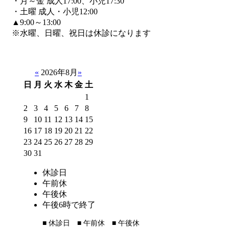
・月～金 成人17:00、小児17:30
・土曜 成人・小児12:00
▲9:00～13:00
※水曜、日曜、祝日は休診になります
«
2026年8月
»
日
月
火
水
木
金
土
1
2
3
4
5
6
7
8
9
10
11
12
13
14
15
16
17
18
19
20
21
22
23
24
25
26
27
28
29
30
31
休診日
午前休
午後休
午後6時で終了
■
休診日
■
午前休
■
午後休