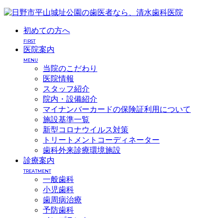
初めての方へ
FIRST
医院案内
MENU
当院のこだわり
医院情報
スタッフ紹介
院内・設備紹介
マイナンバーカードの保険証利用について
施設基準一覧
新型コロナウイルス対策
トリートメントコーディネーター
歯科外来診療環境施設
診療案内
TREATMENT
一般歯科
小児歯科
歯周病治療
予防歯科