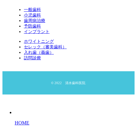
一般歯科
小児歯科
歯周病治療
予防歯科
インプラント
ホワイトニング
セレック（審美歯科）
入れ歯（義歯）
訪問診療
© 2022 清水歯科医院.
HOME