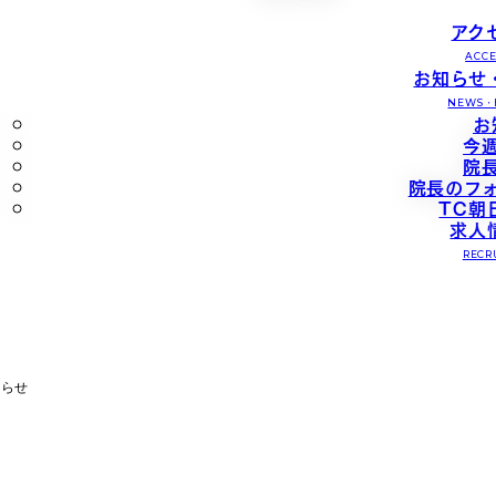
アク
ACCE
お知らせ
NEWS・
お
今
院
院長のフ
TC朝
求人
RECR
知らせ