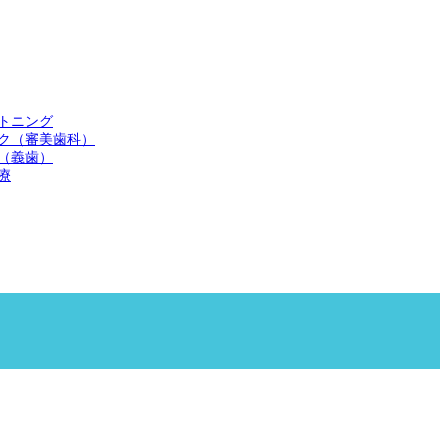
トニング
ク（審美歯科）
（義歯）
療