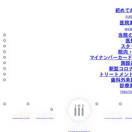
初めて
FIR
医院
ME
当院
医
スタ
院内
マイナンバーカー
施設
新型コロ
トリートメン
歯科外来
診療
TREAT
一般歯科
小児歯科
予防歯科
イ
歯周病治療