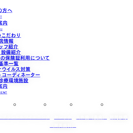
の方へ
ST
案内
NU
のこだわり
院情報
ッフ紹介
・設備紹介
ドの保険証利用について
基準一覧
ナウイルス対策
トコーディネーター
診療環境施設
案内
MENT
ンプラント
ホワイトニング
セレック
入れ歯（義歯）
訪問診療
（審美歯科）