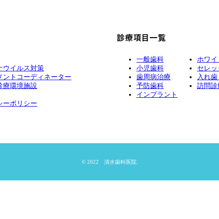
診療項目一覧
一般歯科
ホワイ
ナウイルス対策
小児歯科
セレッ
メントコーディネーター
歯周病治療
入れ歯
診療環境施設
予防歯科
訪問診
インプラント
シーポリシー
© 2022 清水歯科医院.