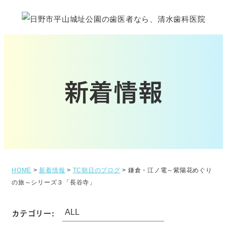
新着情報
HOME
>
新着情報
>
TC朝日のブログ
>
鎌倉・江ノ電～紫陽花めぐり
の旅～シリーズ３「長谷寺」
カテゴリー: