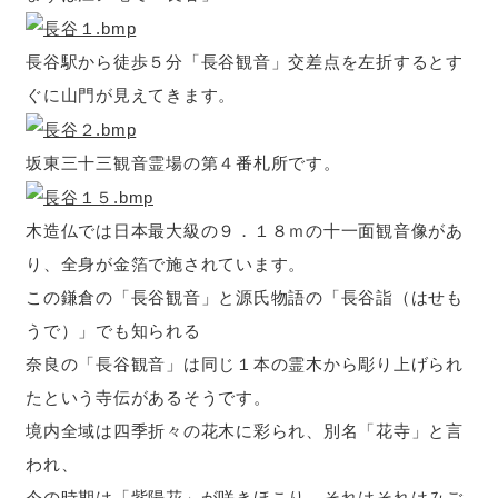
長谷駅から徒歩５分「長谷観音」交差点を左折するとす
ぐに山門が見えてきます。
坂東三十三観音霊場の第４番札所です。
木造仏では日本最大級の９．１８ｍの十一面観音像があ
り、全身が金箔で施されています。
この鎌倉の「長谷観音」と源氏物語の「長谷詣（はせも
うで）」でも知られる
奈良の「長谷観音」は同じ１本の霊木から彫り上げられ
たという寺伝があるそうです。
境内全域は四季折々の花木に彩られ、別名「花寺」と言
われ、
今の時期は「紫陽花」が咲きほこり、それはそれはみご