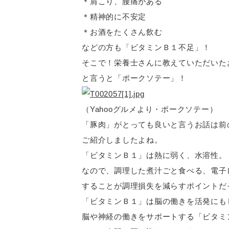
＊肩こり、腰痛がある
＊精神的に不安定
＊お酒をたくさん飲む
などの方も「ビタミンＢ１不足」！
そこで！栄養士さんに教えていただいた
と言うと「ポークソテー」！
（Yahooグルメより・ポークソテー）
「豚肉」がとっても良いと言うお話は前
ご紹介しましたよね。
「ビタミンＢ１」は熱に弱く、水溶性。
なので、調理した煮汁ごと食べる、電子
することが調理損失を減らすポイントだ
「ビタミンＢ１」は脳の働きを活発にも
脳や神経の働きをサポートする「ビタミ