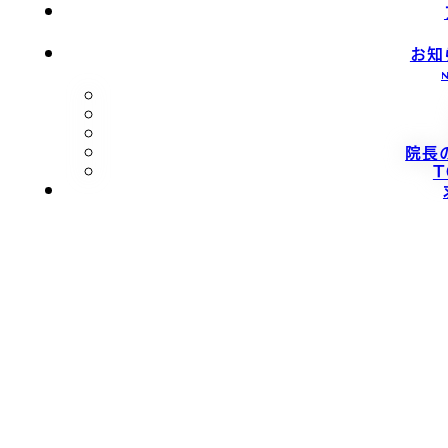
お知
院長