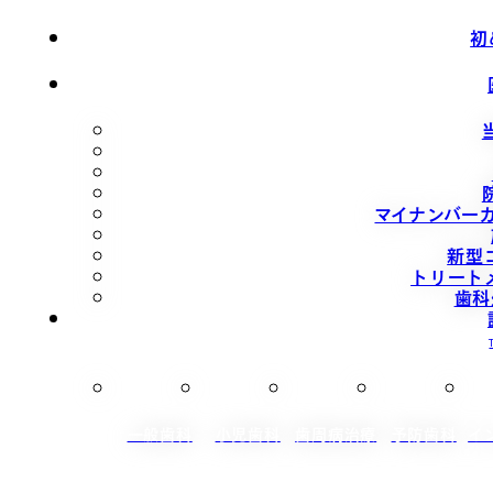
初
マイナンバー
新型
トリート
歯科
一般歯科
小児歯科
歯周病治療
予防歯科
イ