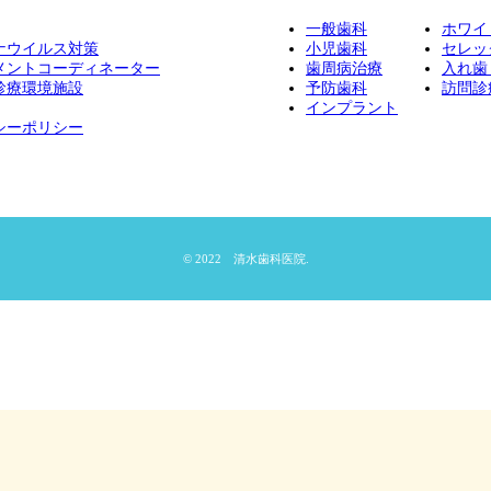
一般歯科
ホワイ
ナウイルス対策
小児歯科
セレッ
メントコーディネーター
歯周病治療
入れ歯
診療環境施設
予防歯科
訪問診
インプラント
シーポリシー
© 2022 清水歯科医院.