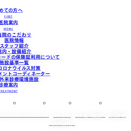
めての方へ
FIRST
医院案内
MENU
当院のこだわり
医院情報
スタッフ紹介
院内・設備紹介
カードの保険証利用について
施設基準一覧
コロナウイルス対策
メントコーディネーター
外来診療環境施設
診療案内
TREATMENT
ンプラント
ホワイトニング
セレック
入れ歯（義歯）
訪問診療
（審美歯科）