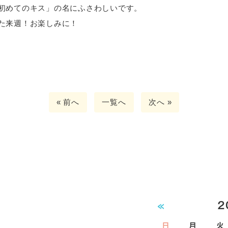
初めてのキス」の名にふさわしいです。
た来週！お楽しみに！
« 前へ
一覧へ
次へ »
«
2
日
月
火