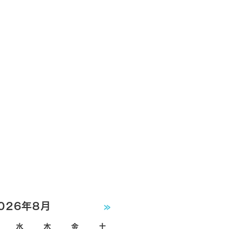
026年8月
»
水
木
金
土