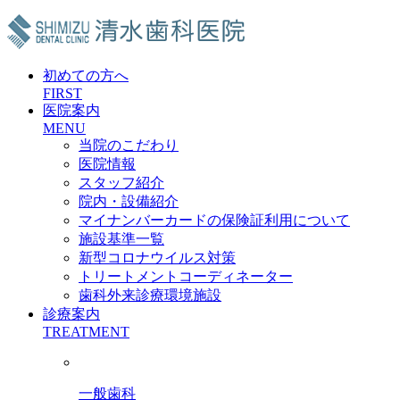
初めての方へ
FIRST
医院案内
MENU
当院のこだわり
医院情報
スタッフ紹介
院内・設備紹介
マイナンバーカードの保険証利用について
施設基準一覧
新型コロナウイルス対策
トリートメントコーディネーター
歯科外来診療環境施設
診療案内
TREATMENT
一般歯科