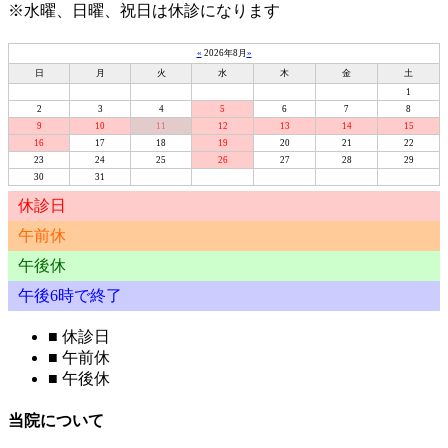
※水曜、日曜、祝日は休診になります
«
2026年8月
»
日
月
火
水
木
金
土
1
2
3
4
5
6
7
8
9
10
11
12
13
14
15
16
17
18
19
20
21
22
23
24
25
26
27
28
29
30
31
休診日
午前休
午後休
午後6時で終了
■
休診日
■
午前休
■
午後休
当院について