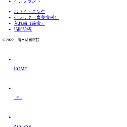
インプラント
ホワイトニング
セレック（審美歯科）
入れ歯（義歯）
訪問診療
© 2022 清水歯科医院.
HOME
TEL
ACCESS