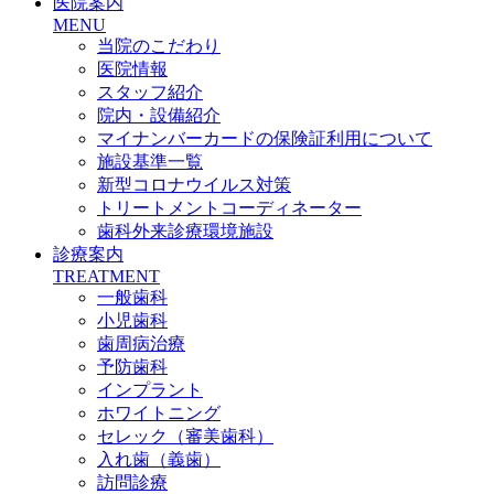
医院案内
MENU
当院のこだわり
医院情報
スタッフ紹介
院内・設備紹介
マイナンバーカードの保険証利用について
施設基準一覧
新型コロナウイルス対策
トリートメントコーディネーター
歯科外来診療環境施設
診療案内
TREATMENT
一般歯科
小児歯科
歯周病治療
予防歯科
インプラント
ホワイトニング
セレック（審美歯科）
入れ歯（義歯）
訪問診療