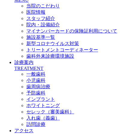
MENU
当院のこだわり
医院情報
スタッフ紹介
院内・設備紹介
マイナンバーカードの保険証利用について
施設基準一覧
新型コロナウイルス対策
トリートメントコーディネーター
歯科外来診療環境施設
診療案内
TREATMENT
一般歯科
小児歯科
歯周病治療
予防歯科
インプラント
ホワイトニング
セレック（審美歯科）
入れ歯（義歯）
訪問診療
アクセス