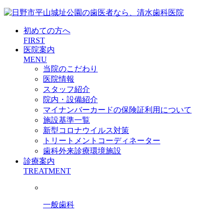
初めての方へ
FIRST
医院案内
MENU
当院のこだわり
医院情報
スタッフ紹介
院内・設備紹介
マイナンバーカードの保険証利用について
施設基準一覧
新型コロナウイルス対策
トリートメントコーディネーター
歯科外来診療環境施設
診療案内
TREATMENT
一般歯科