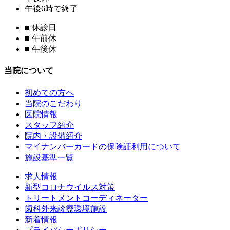
午後6時で終了
■
休診日
■
午前休
■
午後休
当院について
初めての方へ
当院のこだわり
医院情報
スタッフ紹介
院内・設備紹介
マイナンバーカードの保険証利用について
施設基準一覧
求人情報
新型コロナウイルス対策
トリートメントコーディネーター
歯科外来診療環境施設
新着情報