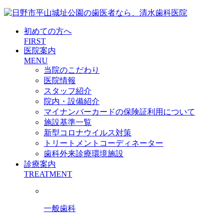
初めての方へ
FIRST
医院案内
MENU
当院のこだわり
医院情報
スタッフ紹介
院内・設備紹介
マイナンバーカードの保険証利用について
施設基準一覧
新型コロナウイルス対策
トリートメントコーディネーター
歯科外来診療環境施設
診療案内
TREATMENT
一般歯科