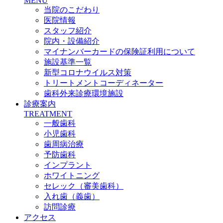
MENU
当院のこだわり
医院情報
スタッフ紹介
院内・設備紹介
マイナンバーカードの保険証利用について
施設基準一覧
新型コロナウイルス対策
トリートメントコーディネーター
歯科外来診療環境施設
診療案内
TREATMENT
一般歯科
小児歯科
歯周病治療
予防歯科
インプラント
ホワイトニング
セレック（審美歯科）
入れ歯（義歯）
訪問診療
アクセス