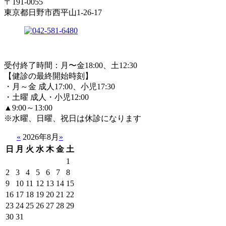
〒191-0055
東京都日野市西平山1-26-17
受付終了時間：月〜金18:00、土12:30
【健診の最終開始時刻】
・月～金 成人17:00、小児17:30
・土曜 成人・小児12:00
▲9:00～13:00
※水曜、日曜、祝日は休診になります
«
2026年8月
»
日
月
火
水
木
金
土
1
2
3
4
5
6
7
8
9
10
11
12
13
14
15
16
17
18
19
20
21
22
23
24
25
26
27
28
29
30
31