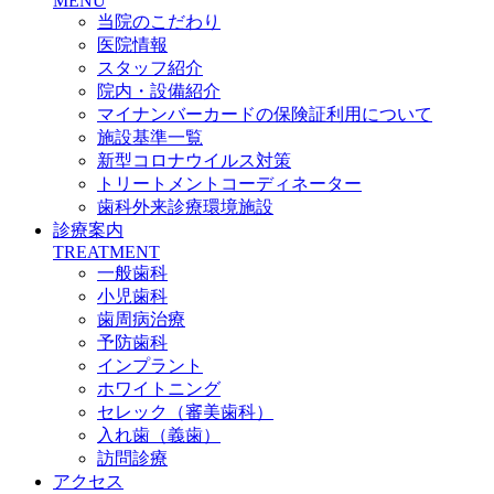
MENU
当院のこだわり
医院情報
スタッフ紹介
院内・設備紹介
マイナンバーカードの保険証利用について
施設基準一覧
新型コロナウイルス対策
トリートメントコーディネーター
歯科外来診療環境施設
診療案内
TREATMENT
一般歯科
小児歯科
歯周病治療
予防歯科
インプラント
ホワイトニング
セレック（審美歯科）
入れ歯（義歯）
訪問診療
アクセス