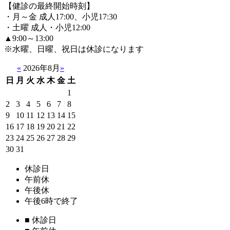
【健診の最終開始時刻】
・月～金 成人17:00、小児17:30
・土曜 成人・小児12:00
▲9:00～13:00
※水曜、日曜、祝日は休診になります
«
2026年8月
»
日
月
火
水
木
金
土
1
2
3
4
5
6
7
8
9
10
11
12
13
14
15
16
17
18
19
20
21
22
23
24
25
26
27
28
29
30
31
休診日
午前休
午後休
午後6時で終了
■
休診日