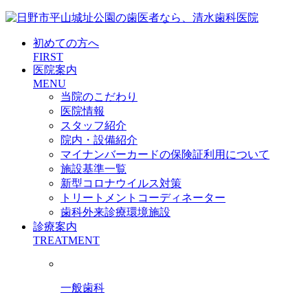
初めての方へ
FIRST
医院案内
MENU
当院のこだわり
医院情報
スタッフ紹介
院内・設備紹介
マイナンバーカードの保険証利用について
施設基準一覧
新型コロナウイルス対策
トリートメントコーディネーター
歯科外来診療環境施設
診療案内
TREATMENT
一般歯科