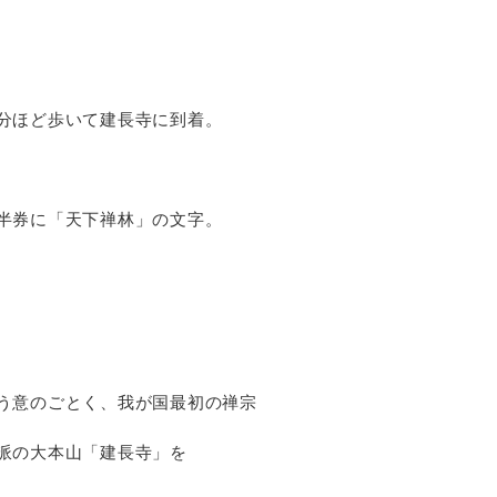
分ほど歩いて建長寺に到着。
半券に「天下禅林」の文字。
う意のごとく、我が国最初の禅宗
派の大本山「建長寺」を