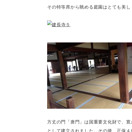
その特等席から眺める庭園はとても美し
方丈の門「唐門」は国重要文化財で、寛
として建立されました。その後、正保４