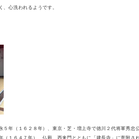
く、心洗われるようです。
永５年（１６２８年）、東京・芝・増上寺で徳川２代将軍秀忠
年（１６４７年）、仏殿、西来門とともに「建長寺」に寄附さ