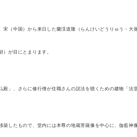
、宋（中国）から来日した蘭渓道隆（らんけいどうりゅう・大
財）が目にとまります。
仏殿」、さらに修行僧が住職さんの説法を聴くための建物「法
移築したもので、堂内には本尊の地蔵菩薩像を中心に、伽藍神