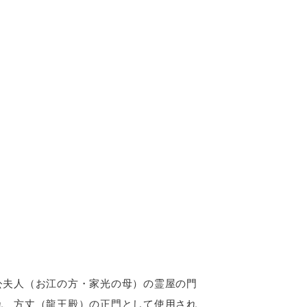
公夫人（お江の方・家光の母）の霊屋の門
れ、方丈（龍王殿）の正門として使用され