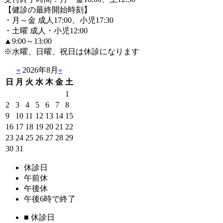
【健診の最終開始時刻】
・月～金 成人17:00、小児17:30
・土曜 成人・小児12:00
▲9:00～13:00
※水曜、日曜、祝日は休診になります
«
2026年8月
»
日
月
火
水
木
金
土
1
2
3
4
5
6
7
8
9
10
11
12
13
14
15
16
17
18
19
20
21
22
23
24
25
26
27
28
29
30
31
休診日
午前休
午後休
午後6時で終了
■
休診日