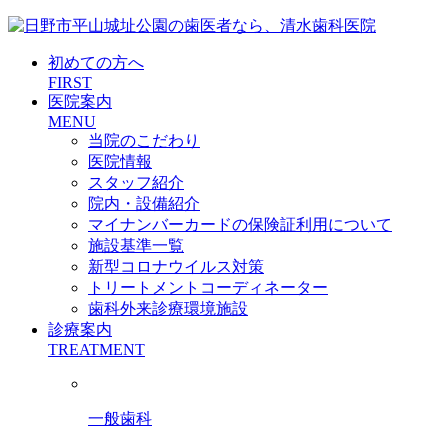
初めての方へ
FIRST
医院案内
MENU
当院のこだわり
医院情報
スタッフ紹介
院内・設備紹介
マイナンバーカードの保険証利用について
施設基準一覧
新型コロナウイルス対策
トリートメントコーディネーター
歯科外来診療環境施設
診療案内
TREATMENT
一般歯科