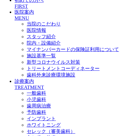
初めての方へ
FIRST
医院案内
MENU
当院のこだわり
医院情報
スタッフ紹介
院内・設備紹介
マイナンバーカードの保険証利用について
施設基準一覧
新型コロナウイルス対策
トリートメントコーディネーター
歯科外来診療環境施設
診療案内
TREATMENT
一般歯科
小児歯科
歯周病治療
予防歯科
インプラント
ホワイトニング
セレック（審美歯科）