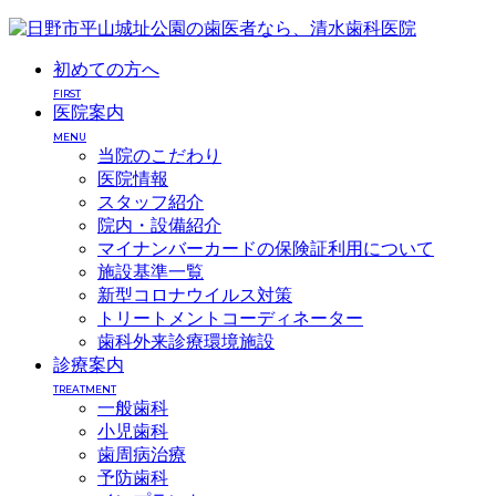
初めての方へ
FIRST
医院案内
MENU
当院のこだわり
医院情報
スタッフ紹介
院内・設備紹介
マイナンバーカードの保険証利用について
施設基準一覧
新型コロナウイルス対策
トリートメントコーディネーター
歯科外来診療環境施設
診療案内
TREATMENT
一般歯科
小児歯科
歯周病治療
予防歯科