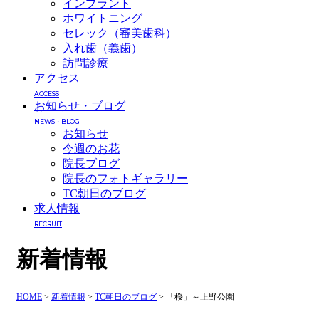
インプラント
ホワイトニング
セレック（審美歯科）
入れ歯（義歯）
訪問診療
アクセス
ACCESS
お知らせ・ブログ
NEWS・BLOG
お知らせ
今週のお花
院長ブログ
院長のフォトギャラリー
TC朝日のブログ
求人情報
RECRUIT
新着情報
HOME
>
新着情報
>
TC朝日のブログ
>
「桜」～上野公園