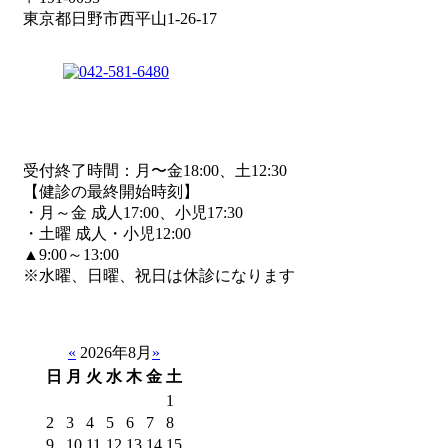
東京都日野市西平山1-26-17
受付終了時間：月〜金18:00、土12:30
【健診の最終開始時刻】
・月～金 成人17:00、小児17:30
・土曜 成人・小児12:00
▲9:00～13:00
※水曜、日曜、祝日は休診になります
«
2026年8月
»
日
月
火
水
木
金
土
1
2
3
4
5
6
7
8
9
10
11
12
13
14
15