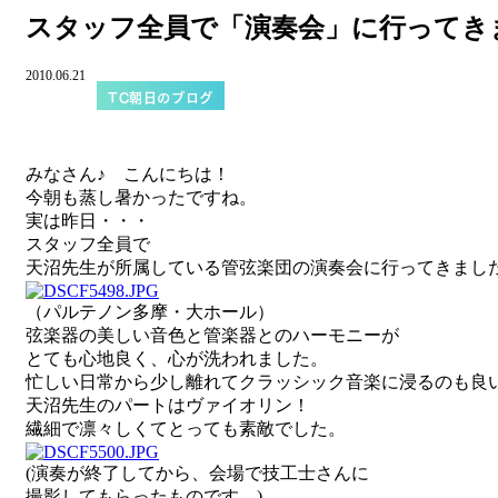
スタッフ全員で「演奏会」に行ってき
2010.06.21
TC朝日のブログ
みなさん♪ こんにちは！
今朝も蒸し暑かったですね。
実は昨日・・・
スタッフ全員で
天沼先生が所属している管弦楽団の演奏会に行ってきまし
（パルテノン多摩・大ホール）
弦楽器の美しい音色と管楽器とのハーモニーが
とても心地良く、心が洗われました。
忙しい日常から少し離れてクラッシック音楽に浸るのも良
天沼先生のパートはヴァイオリン！
繊細で凛々しくてとっても素敵でした。
(演奏が終了してから、会場で技工士さんに
撮影してもらったものです。)