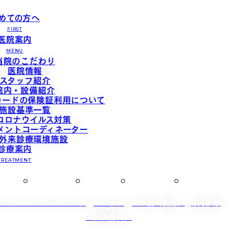
めての方へ
FIRST
医院案内
MENU
当院のこだわり
医院情報
スタッフ紹介
院内・設備紹介
カードの保険証利用について
施設基準一覧
コロナウイルス対策
メントコーディネーター
外来診療環境施設
診療案内
TREATMENT
ンプラント
ホワイトニング
セレック
入れ歯（義歯）
訪問診療
（審美歯科）