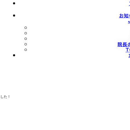
お知
院長
ました！