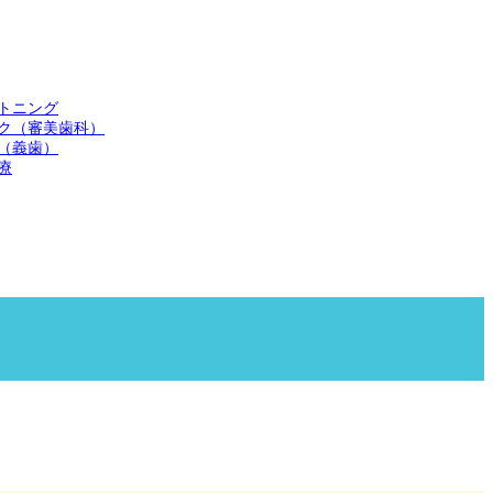
トニング
ク（審美歯科）
（義歯）
療