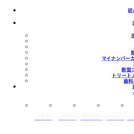
初
マイナンバー
新型
トリート
歯科
一般歯科
小児歯科
歯周病治療
予防歯科
イ