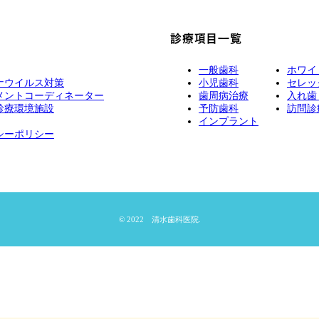
診療項目一覧
一般歯科
ホワイ
ナウイルス対策
小児歯科
セレッ
メントコーディネーター
歯周病治療
入れ歯
診療環境施設
予防歯科
訪問診
インプラント
シーポリシー
© 2022 清水歯科医院.